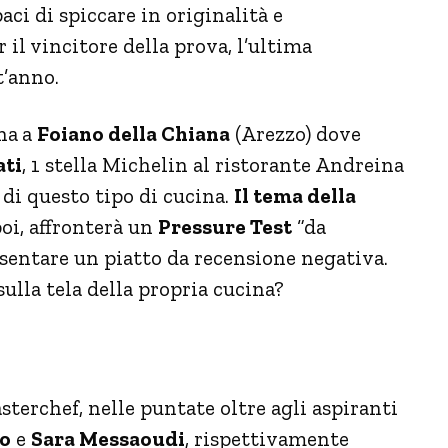
paci di spiccare in originalità e
r il vincitore della prova, l’ultima
t’anno.
na
a
Foiano della Chiana
(Arezzo) dove
ati
, 1 stella Michelin al ristorante Andreina
 di questo tipo di cucina.
Il tema della
poi, affronterà un
Pressure Test
“da
esentare un piatto da recensione negativa.
ulla tela della propria cucina?
erchef, nelle puntate oltre agli aspiranti
o
e
Sara Messaoudi
, rispettivamente