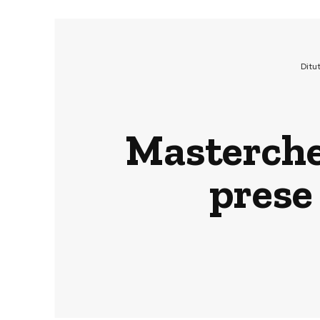
Ditu
Masterchef
prese 