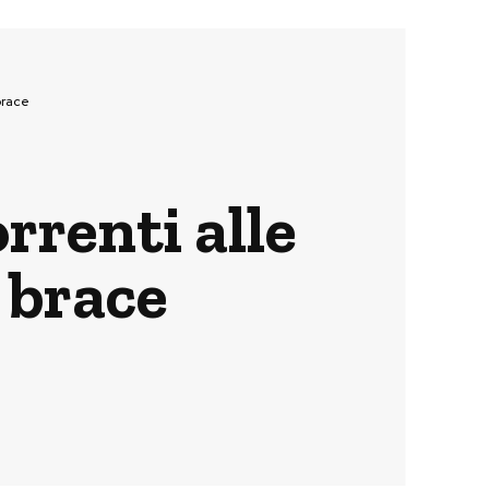
 brace
rrenti alle
a brace