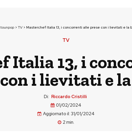
ttounpop
>
TV
>
Masterchef Italia 13, i concorrenti alle prese con i lievitati e la
TV
 Italia 13, i conco
con i lievitati e l
Di:
Riccardo Cristilli
01/02/2024
Aggiornato il:
31/01/2024
2
min.