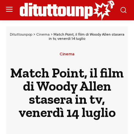
Dituttounpop
>
Cinema
>
Match Point, il film di Woody Allen stasera
in tv, venerdì 14 luglio
Cinema
Match Point, il film
di Woody Allen
stasera in tv,
venerdì 14 luglio