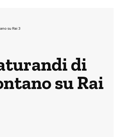
tano su Rai 3
aturandi di
ontano su Rai