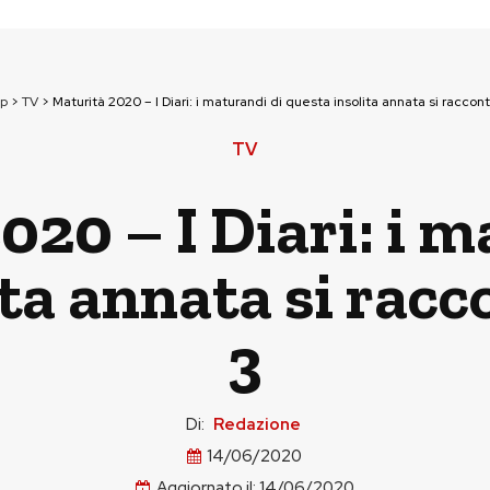
op
>
TV
>
Maturità 2020 – I Diari: i maturandi di questa insolita annata si raccon
TV
020 – I Diari: i m
ita annata si racc
3
Di:
Redazione
14/06/2020
Aggiornato il:
14/06/2020