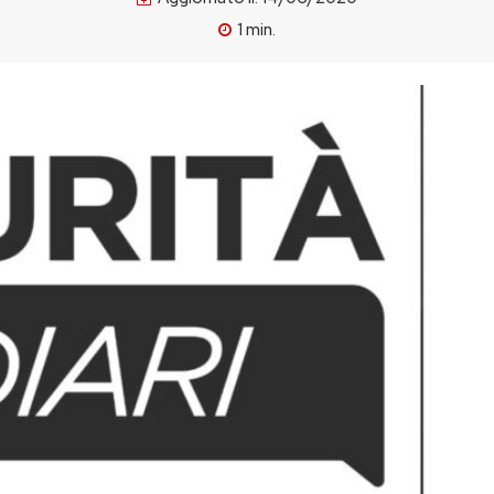
1
min.