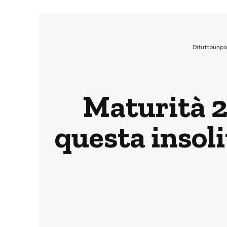
Dituttounp
Maturità 2
questa insol