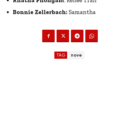
Rhatha Phongam
: Renée Tran
Bonnie Zellerbach:
Samantha
TAG
nove