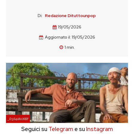
Di:
Redazione Dituttounpop
19/05/2026
Aggiornato il:
19/05/2026
1
min.
_D3S4180.NEF
Seguici su
Telegram
e su
Instagram