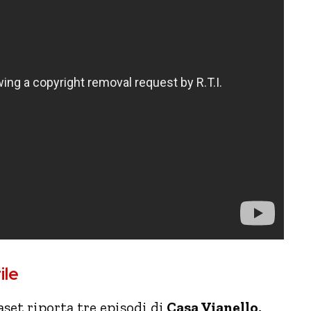
ile
aset riporta tre episodi di
Casa Vianello,