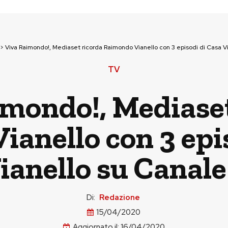
>
Viva Raimondo!, Mediaset ricorda Raimondo Vianello con 3 episodi di Casa V
TV
imondo!, Mediaset
anello con 3 epi
ianello su Canale
Di:
Redazione
15/04/2020
Aggiornato il:
16/04/2020