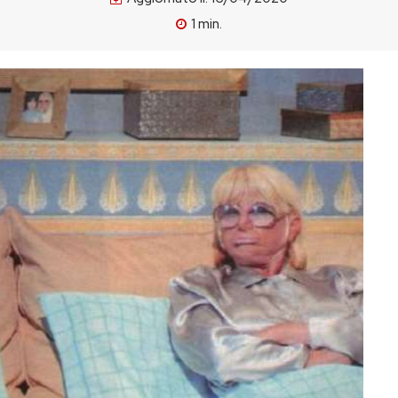
1
min.