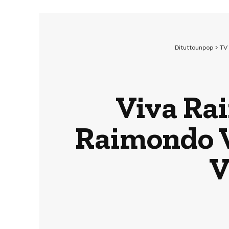
Dituttounpop
>
TV
Viva Ra
Raimondo Vi
V