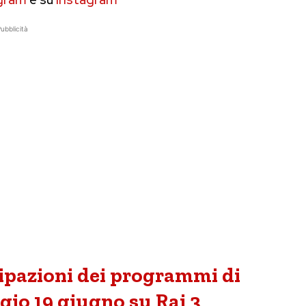
ubblicità
cipazioni dei programmi di
io 19 giugno su Rai 3