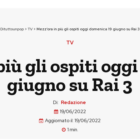
Dituttounpop
>
TV
>
Mezz’ora in più gli ospiti oggi domenica 19 giugno su Rai 3
TV
più gli ospiti ogg
giugno su Rai 3
Di:
Redazione
19/06/2022
Aggiornato il:
19/06/2022
1
min.