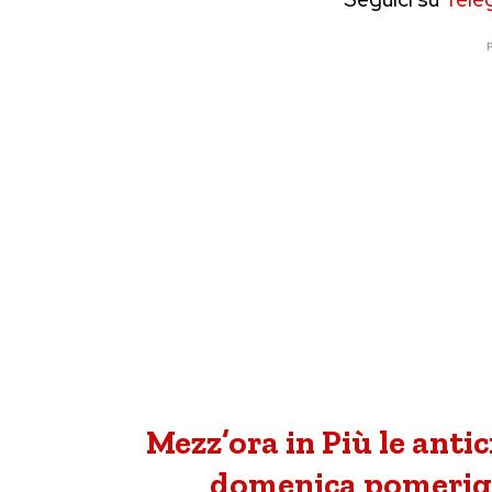
P
Mezz’ora in Più le anti
domenica pomerigg