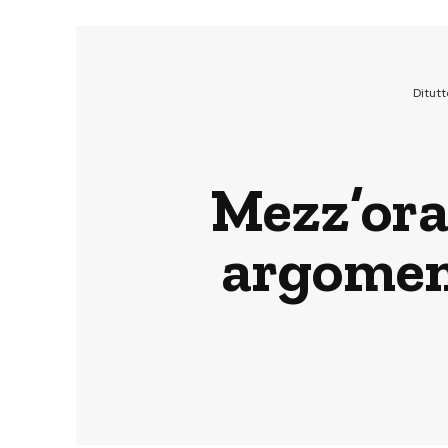
Ditut
Mezz’ora 
argomen