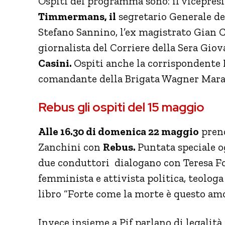
Ospiti del programma sono: il vicepre
Timmermans, il
segretario Generale de
Stefano Sannino, l’ex magistrato Gian Car
giornalista del Corriere della Sera Giov
Casini.
Ospiti anche la corrispondente R
comandante della Brigata Wagner Mara
Rebus gli ospiti del 15 maggio
Alle 16.30 di domenica 22 maggio
prend
Zanchini con
Rebus.
Puntata speciale og
due conduttori dialogano con Teresa F
femminista e attivista politica, teologa
libro “Forte come la morte è questo amor
Invece insieme a Pif parlano di legalità