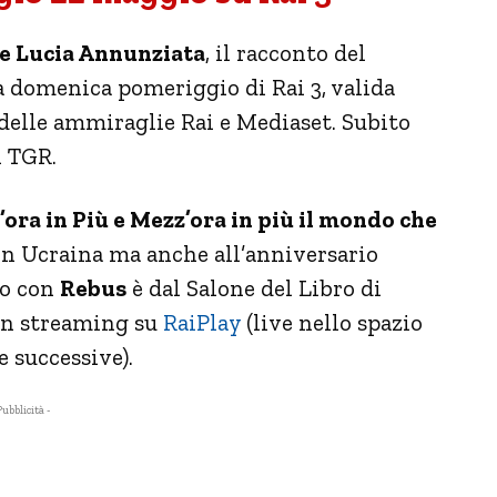
 e Lucia Annunziata
, il racconto del
la domenica pomeriggio di Rai 3, valida
delle ammiraglie Rai e Mediaset. Subito
l TGR.
’ora in Più e Mezz’ora in più il mondo che
a in Ucraina ma anche all’anniversario
to con
Rebus
è dal Salone del Libro di
in streaming su
RaiPlay
(live nello spazio
 successive).
Pubblicità -