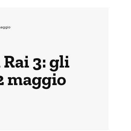
maggio
Rai 3: gli
2 maggio