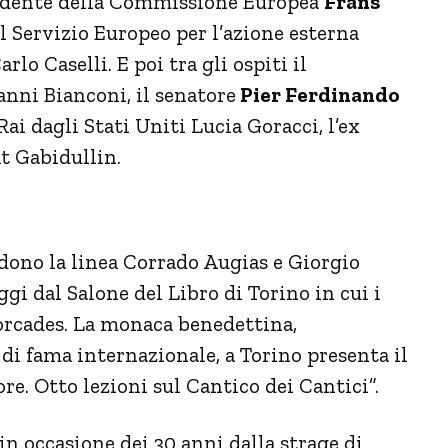
sidente della Commissione Europea
Frans
l Servizio Europeo per l’azione esterna
lo Caselli. E poi tra gli ospiti il
anni Bianconi, il senatore
Pier Ferdinando
ai dagli Stati Uniti Lucia Goracci, l’ex
t Gabidullin.
ono la linea Corrado Augias e Giorgio
gi dal Salone del Libro di Torino in cui i
orcades. La monaca benedettina,
 di fama internazionale, a Torino presenta il
e. Otto lezioni sul Cantico dei Cantici”.
 in occasione dei 30 anni dalla strage di