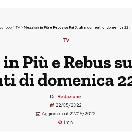
tounpop
>
TV
>
Mezz’ora in Più e Rebus su Rai 3: gli argomenti di domenica 22 
TV
in Più e Rebus su 
ti di domenica 2
Di:
Redazione
22/05/2022
Aggiornato il:
22/05/2022
1
min.