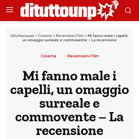
Dituttounpop
>
Cinema
>
Recensioni Film
>
Mi fanno male i capelli,
un omaggio surreale e commovente – La recensione
Cinema
Recensioni Film
Mi fanno male i
capelli, un omaggio
surreale e
commovente – La
recensione