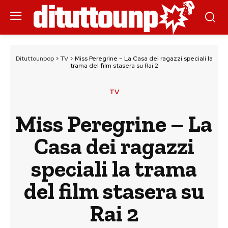
Dituttounpop
>
TV
>
Miss Peregrine – La Casa dei ragazzi speciali la
trama del film stasera su Rai 2
TV
Miss Peregrine – La
Casa dei ragazzi
speciali la trama
del film stasera su
Rai 2