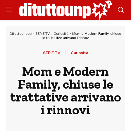
Dituttounpop
>
SERIE TV
>
Curiosità
>
Mom e Modern Family, chiuse
le trattative arrivano i rinnovi
SERIE TV
Curiosità
Mom e Modern
Family, chiuse le
trattative arrivano
i rinnovi