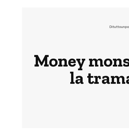
Dituttounp
Money monste
la tram