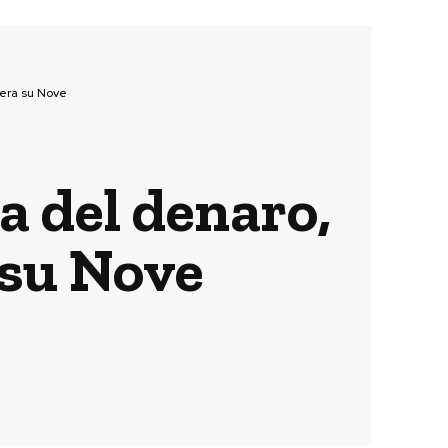
sera su Nove
a del denaro,
 su Nove