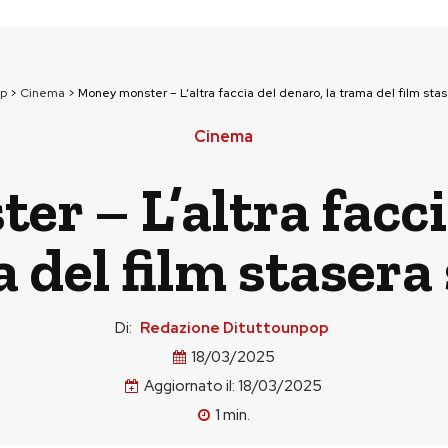
op
>
Cinema
>
Money monster – L’altra faccia del denaro, la trama del film sta
Cinema
r – L’altra facci
a del film stasera
Di:
Redazione Dituttounpop
18/03/2025
Aggiornato il:
18/03/2025
1
min.