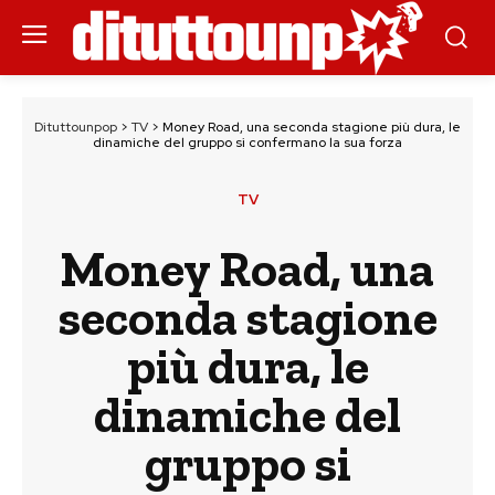
Dituttounpop
>
TV
>
Money Road, una seconda stagione più dura, le
dinamiche del gruppo si confermano la sua forza
TV
Money Road, una
seconda stagione
più dura, le
dinamiche del
gruppo si