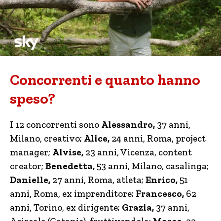
Concorrenti e quanto hanno
speso?
I 12 concorrenti sono
Alessandro,
37 anni,
Milano, creativo;
Alice,
24 anni, Roma, project
manager;
Alvise,
23 anni, Vicenza, content
creator;
Benedetta,
53 anni, Milano, casalinga;
Danielle,
27 anni, Roma, atleta;
Enrico,
51
anni, Roma, ex imprenditore;
Francesco,
62
anni, Torino, ex dirigente;
Grazia,
37 anni,