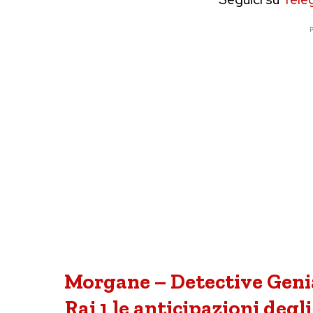
P
Morgane – Detective Genial
Rai 1 le anticipazioni degl