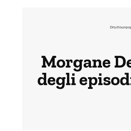
Dituttounpo
Morgane Det
degli episod