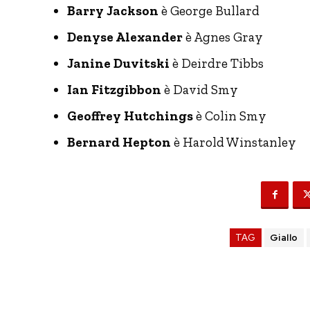
Barry Jackson
è George Bullard
Denyse Alexander
è Agnes Gray
Janine Duvitski
è Deirdre Tibbs
Ian Fitzgibbon
è David Smy
Geoffrey Hutchings
è Colin Smy
Bernard Hepton
è Harold Winstanley
TAG
Giallo