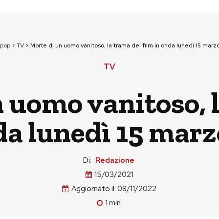
npop
>
TV
>
Morte di un uomo vanitoso, la trama del film in onda lunedì 15 marzo
TV
 uomo vanitoso, 
da lunedì 15 marz
Di:
Redazione
15/03/2021
Aggiornato il:
08/11/2022
1
min.