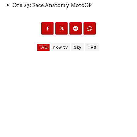
Ore 23: Race Anatomy MotoGP
TAG
now tv
Sky
TV8