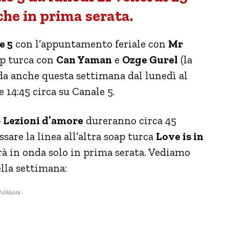
he in prima serata.
e 5
con l’appuntamento feriale con
Mr
ap turca con
Can Yaman
e
Ozge Gurel
(la
da anche questa settimana dal lunedì al
e 14:45 circa su Canale 5.
 Lezioni d’amore
dureranno circa 45
sare la linea all’altra soap turca
Love is in
drà in onda solo in prima serata. Vediamo
ella settimana:
Pubblicità -