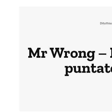
Ditutto
Mr Wrong – L
puntate