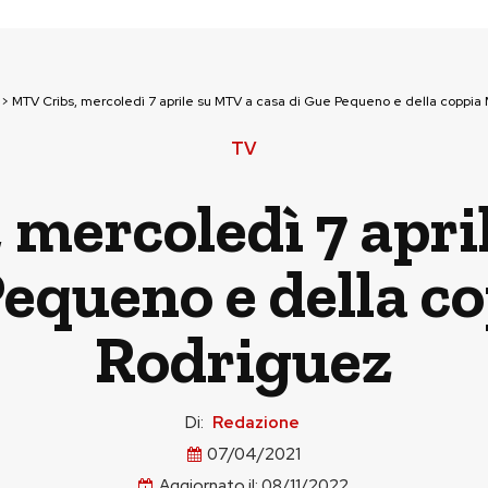
>
MTV Cribs, mercoledì 7 aprile su MTV a casa di Gue Pequeno e della coppia
TV
 mercoledì 7 apri
Pequeno e della c
Rodriguez
Di:
Redazione
07/04/2021
Aggiornato il:
08/11/2022