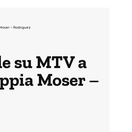
 Moser – Rodriguez
le su MTV a
oppia Moser –