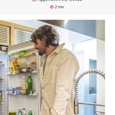
2
min.