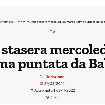
tuttounpop
>
TV
>
MTV Cribs stasera mercoledì 30 marzo ultima puntata da Bab
TV
stasera mercole
ma puntata da Ba
Di:
Redazione
30/03/2022
Aggiornato il:
08/11/2022
2
min.