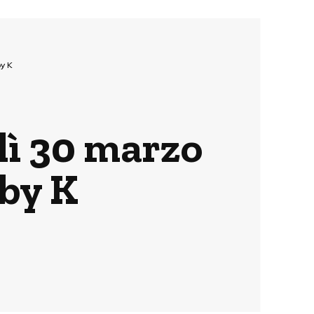
y K
dì 30 marzo
by K