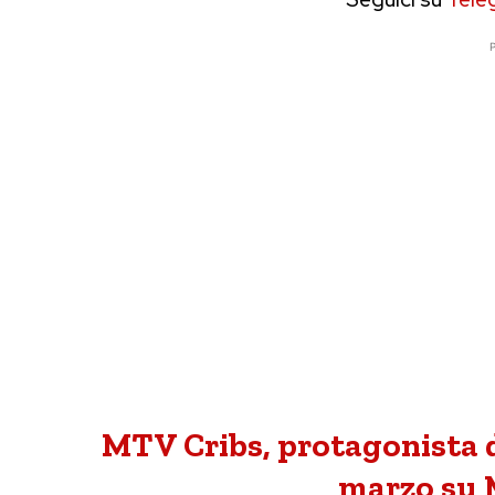
P
MTV Cribs, protagonista d
marzo su 