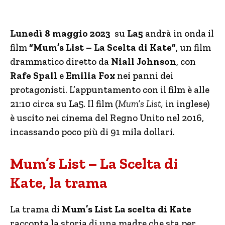
Lunedì 8 maggio 2023
su
La5
andrà in onda il
film
“Mum’s List – La Scelta di Kate”
, un film
drammatico diretto da
Niall Johnson
, con
Rafe Spall
e
Emilia Fox
nei panni dei
protagonisti. L’appuntamento con il film è alle
21:10 circa su La5. Il film (
Mum’s List
,
in inglese)
è uscito nei cinema del Regno Unito nel 2016,
incassando poco più di 91 mila dollari.
Mum’s List – La Scelta di
Kate, la trama
La trama di
Mum’s List La scelta di Kate
racconta la storia di una madre che sta per