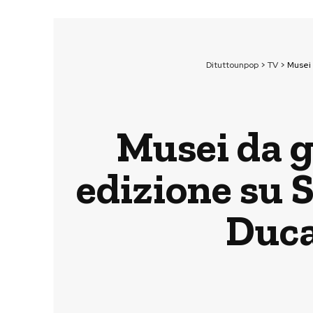
Dituttounpop
>
TV
>
Musei 
Musei da g
edizione su 
Duca