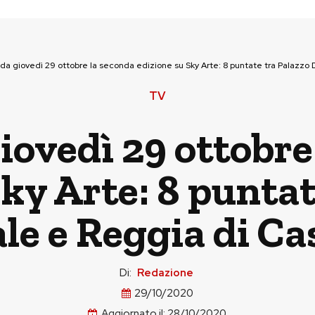
da giovedì 29 ottobre la seconda edizione su Sky Arte: 8 puntate tra Palazzo
TV
iovedì 29 ottobre
Sky Arte: 8 puntat
le e Reggia di Ca
Di:
Redazione
29/10/2020
Aggiornato il:
28/10/2020