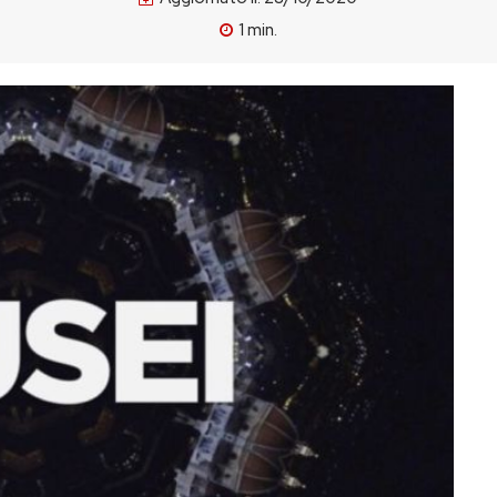
1
min.