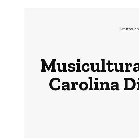
Dituttounp
Musicultura,
Carolina D