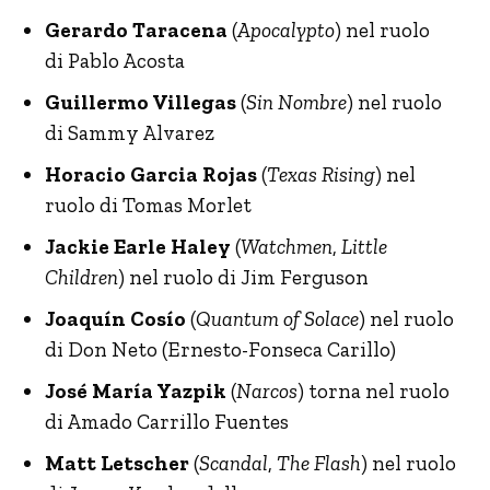
Gerardo Taracena
(
Apocalypto
) nel ruolo
di Pablo Acosta
Guillermo Villegas
(
Sin Nombre
) nel ruolo
di Sammy Alvarez
Horacio Garcia Rojas
(
Texas Rising
) nel
ruolo di Tomas Morlet
Jackie Earle Haley
(
Watchmen
,
Little
Children
) nel ruolo di Jim Ferguson
Joaquín Cosío
(
Quantum of Solace
) nel ruolo
di Don Neto (Ernesto-Fonseca Carillo)
José María Yazpik
(
Narcos
) torna nel ruolo
di Amado Carrillo Fuentes
Matt Letscher
(
Scandal
,
The Flash
) nel ruolo