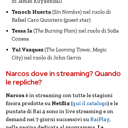
di James Kuykendall
Tenoch Huerta
(
Sin Nombre
) nel ruolo di
Rafael Caro Quintero (guest star)
Tessa Ia
(
The Burning Plain
) nel ruolo di Sofia
Conesa
Yul Vazquez
(
The Looming Tower
,
Magic
City
) nel ruolo di John Gavin
Narcos dove in streaming? Quando
le repliche?
Narcos
è in streaming con tutte le stagioni
finora prodotte su
Netflix
(
qui il catalogo
) e le
puntate di Rai 4 sono in live streaming e on
demand nei 7 giorni successivi su
RaiPlay
,
nella pagina dedicata al programma.
La