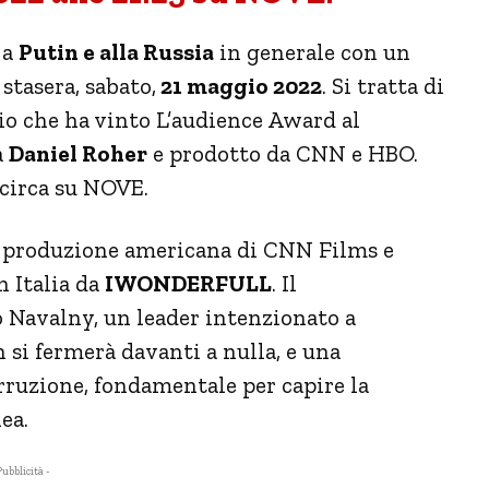
 a
Putin e alla Russia
in generale con un
tasera, sabato,
21 maggio 2022
. Si tratta di
o che ha vinto L’audience Award al
a
Daniel Roher
e prodotto da CNN e HBO.
 circa su NOVE.
 produzione americana di CNN Films e
n Italia da
IWONDERFULL
. Il
o
Navalny
, un leader intenzionato a
n si fermerà davanti a nulla, e una
orruzione, fondamentale per capire la
ea.
Pubblicità -