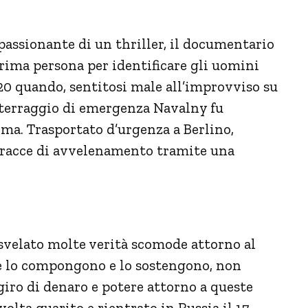
passionante di un thriller, il documentario
prima persona per identificare gli uomini
20 quando, sentitosi male all’improvviso su
tterraggio di emergenza
Navalny
fu
oma. Trasportato d’urgenza a Berlino,
tracce di avvelenamento tramite una
 svelato molte verità scomode attorno al
he lo compongono e lo sostengono, non
giro di denaro e potere attorno a queste
volta guarito e rientrato in Russia il 17