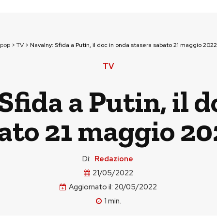
npop
>
TV
>
Navalny: Sfida a Putin, il doc in onda stasera sabato 21 maggio 20
TV
fida a Putin, il 
bato 21 maggio 2
Di:
Redazione
21/05/2022
Aggiornato il:
20/05/2022
1
min.