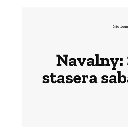
Dituttou
Navalny: S
stasera sa