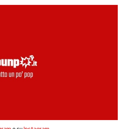
gram
e su
Instagram