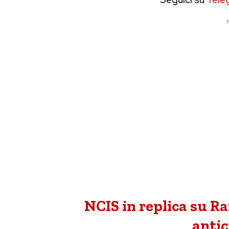
P
NCIS in replica su Rai
antic