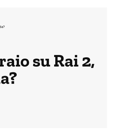
da?
raio su Rai 2,
da?