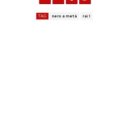
TAG
nero a metà
rai 1