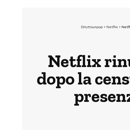
Dituttounpop
>
Netflix
>
Netfl
Netflix rin
dopo la cens
presen