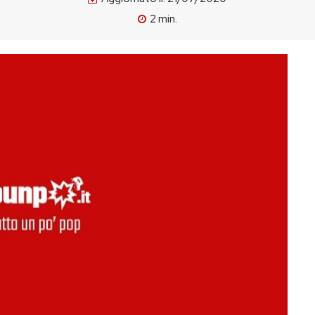
2
min.