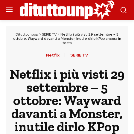
Dituttounpop
>
SERIE TV
>
Netflix i più visti 29 settembre – 5
ottobre: Wayward davanti a Monster, inutile dirlo KPop ancora in
testa
Netflix
SERIE TV
Netflix i più visti 29
settembre – 5
ottobre: Wayward
davanti a Monster,
inutile dirlo KPop