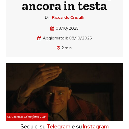
ancora in testa
Di:
Riccardo Cristilli
08/10/2025
Aggiornato il:
08/10/2025
2
min.
Cr. Courtesy Of Netflix © 2025
Seguici su
Telegram
e su
Instagram