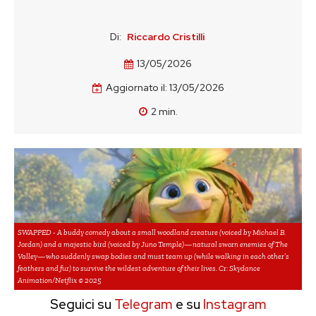
Di:
Riccardo Cristilli
13/05/2026
Aggiornato il:
13/05/2026
2
min.
SWAPPED - A buddy comedy about a small woodland creature (voiced by Michael B.
Jordan) and a majestic bird (voiced by Juno Temple)—natural sworn enemies of The
Valley—who suddenly swap bodies and must team up (while walking in each other’s
feathers and fur) to survive the wildest adventure of their lives. Cr: Skydance
Animation/Netflix © 2025
Seguici su
Telegram
e su
Instagram