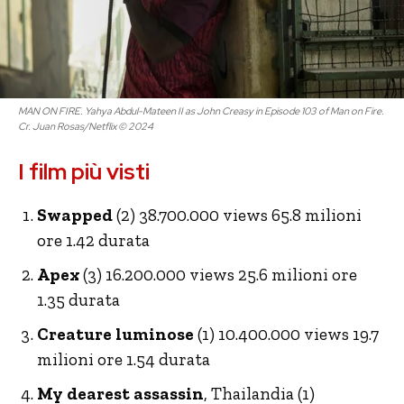
MAN ON FIRE. Yahya Abdul-Mateen II as John Creasy in Episode 103 of Man on Fire.
Cr. Juan Rosas/Netflix © 2024
I film più visti
Swapped
(2) 38.700.000 views 65.8 milioni
ore 1.42 durata
Apex
(3) 16.200.000 views 25.6 milioni ore
1.35 durata
Creature luminose
(1) 10.400.000 views 19.7
milioni ore 1.54 durata
My dearest assassin
, Thailandia (1)