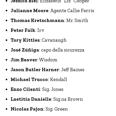
Jessica Biel
: Elizabeth “Liz” Cooper
Julianne Moore
: Agente Callie Ferris
Thomas Kretschmann
: Mr. Smith
Peter Falk
: Irv
Tory Kittles
: Cavanaugh
José Zúñiga
: capo della sicurezza
Jim Beaver
: Wisdom
Jason Butler Harner
: Jeff Baines
Michael Trucco
: Kendall
Enzo Cilenti
: Sig. Jones
Laetitia Danielle
: Sig.na Brown
Nicolas Pajon
: Sig. Green