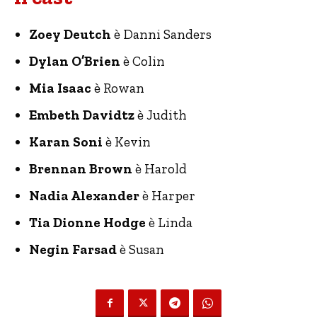
Zoey Deutch
è Danni Sanders
Dylan O’Brien
è Colin
Mia Isaac
è Rowan
Embeth Davidtz
è Judith
Karan Soni
è Kevin
Brennan Brown
è Harold
Nadia Alexander
è Harper
Tia Dionne Hodge
è Linda
Negin Farsad
è Susan