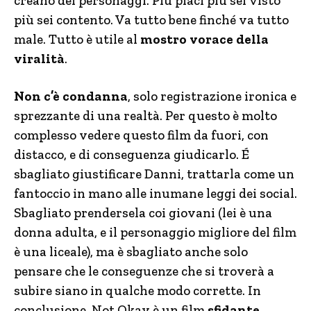
creano dei personaggi. Più piaci più sei visto
più sei contento. Va tutto bene finché va tutto
male. Tutto è utile al
mostro vorace della
viralità
.
Non c’è condanna
, solo registrazione ironica e
sprezzante di una realtà. Per questo è molto
complesso vedere questo film da fuori, con
distacco, e di conseguenza giudicarlo. É
sbagliato giustificare Danni, trattarla come un
fantoccio in mano alle inumane leggi dei social.
Sbagliato prendersela coi giovani (lei è una
donna adulta, e il personaggio migliore del film
è una liceale), ma è sbagliato anche solo
pensare che le conseguenze che si troverà a
subire siano in qualche modo corrette. In
conclusione, Not Okay è un film
sfidante
,