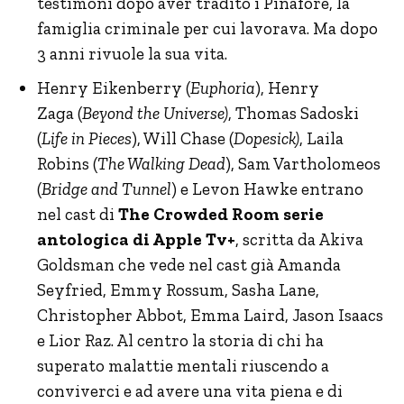
testimoni dopo aver tradito i Pinafore, la
famiglia criminale per cui lavorava. Ma dopo
3 anni rivuole la sua vita.
Henry Eikenberry (
Euphoria
), Henry
Zaga (
Beyond the Universe)
, Thomas Sadoski
(
Life in Pieces
), Will Chase (
Dopesick)
, Laila
Robins (
The Walking Dead
), Sam Vartholomeos
(
Bridge and Tunnel
) e Levon Hawke entrano
nel cast di
The Crowded Room serie
antologica di Apple Tv+
, scritta da Akiva
Goldsman che vede nel cast già Amanda
Seyfried, Emmy Rossum, Sasha Lane,
Christopher Abbot, Emma Laird, Jason Isaacs
e Lior Raz. Al centro la storia di chi ha
superato malattie mentali riuscendo a
conviverci e ad avere una vita piena e di