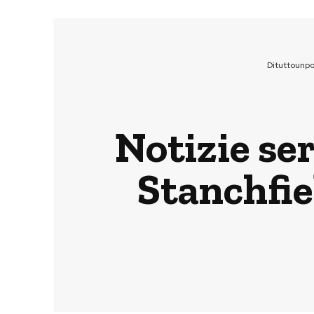
Dituttounp
Notizie se
Stanchfie