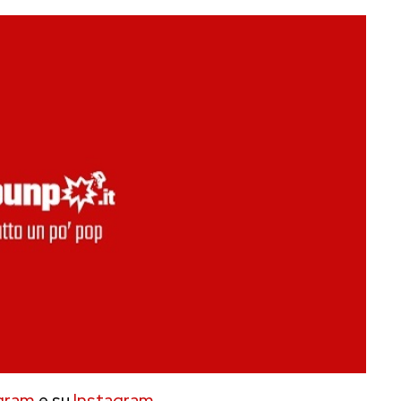
gram
e su
Instagram