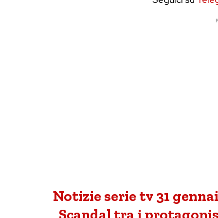
P
Notizie serie tv 31 genna
Scandal tra i protagonis