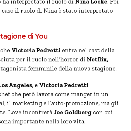
o
ha interpretato il ruolo di
Nina Locke
. Poi
o caso il ruolo di Nina è stato interpretato
stagione di You
a che
Victoria Pedretti
entra nel cast della
ciuta per il ruolo nell’horror di
Netflix,
rotagonista femminile della nuova stagione.
Los Angeles
, e
Victoria Pedretti
 chef che però lavora come manger in un
al, il marketing e l’auto-promozione, ma gli
nte. Love incontrerà
Joe Goldberg
con cui
sona importante nella loro vita.