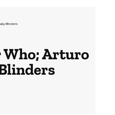
eaky Blinders
or Who; Arturo
 Blinders