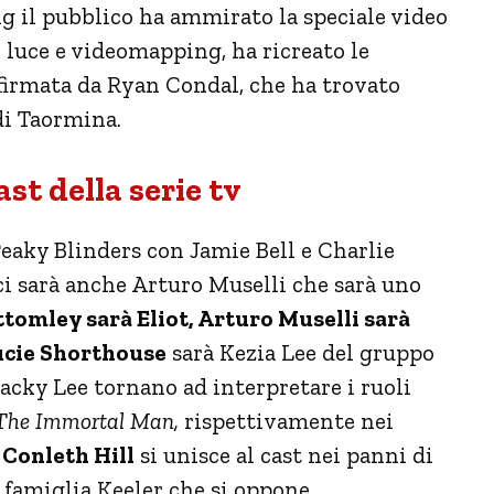
ng il pubblico ha ammirato la speciale video
 luce e videomapping, ha ricreato le
 firmata da Ryan Condal, che ha trovato
di Taormina.
st della serie tv
Peaky Blinders con Jamie Bell e Charlie
i sarà anche Arturo Muselli che sarà uno
tomley sarà Eliot, Arturo Muselli sarà
Lucie Shorthouse
sarà Kezia Lee del gruppo
acky Lee tornano ad interpretare i ruoli
 The Immortal Man,
rispettivamente nei
.
Conleth Hill
si unisce al cast nei panni di
a famiglia Keeler che si oppone