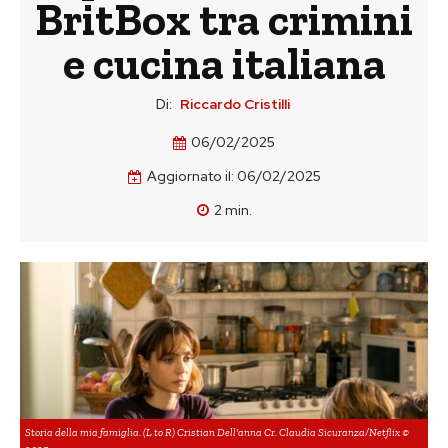
BritBox tra crimini
e cucina italiana
Di:
Riccardo Cristilli
06/02/2025
Aggiornato il:
06/02/2025
2
min.
Storia della mia famiglia. (L to R) Cristian Dell'anna Cr. Claudia Sicuranza/Netflix ©