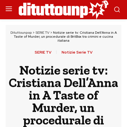
Dituttounpop
>
SERIE TV
>
Notizie serie tv: Cristiana Dell’Anna in A
Taste of Murder, un procedurale di BritBox tra crimini e cucina
italiana
SERIE TV
Notizie Serie TV
Notizie serie tv:
Cristiana Dell’Anna
in A Taste of
Murder, un
procedurale di