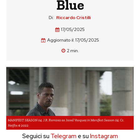
Blue
Di:
Riccardo Cristilli
17/05/2025
Aggiornato il:
17/05/2025
2
min.
MANIFEST SEASON 04. J.R. Ramirez as Jared Vasquez in Manifest Season 04. Cr.
Netflix © 2022
Seguici su
Telegram
e su
Instagram