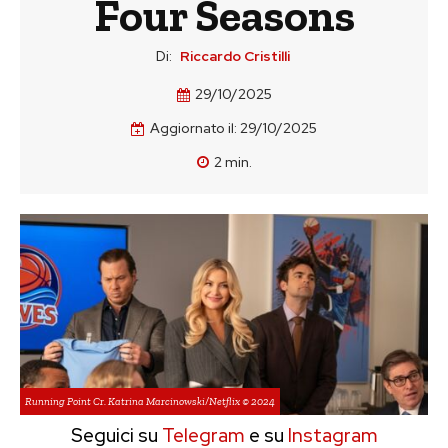
Four Seasons
Di:
Riccardo Cristilli
29/10/2025
Aggiornato il:
29/10/2025
2
min.
Running Point Cr. Katrina Marcinowski/Netflix © 2024
Seguici su
Telegram
e su
Instagram