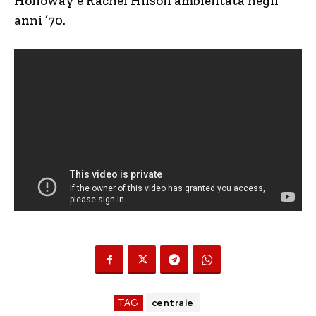
Holloway e Rachel Hilson ambientata negli
anni ’70.
TAG
centrale