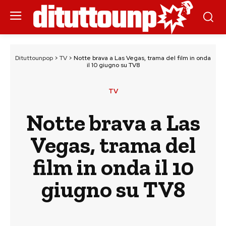
Dituttounpop
>
TV
>
Notte brava a Las Vegas, trama del film in onda
il 10 giugno su TV8
TV
Notte brava a Las
Vegas, trama del
film in onda il 10
giugno su TV8