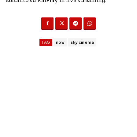
soltanto su RaiPlay in live streaming.
TAG
now
sky cinema