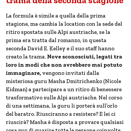
trama della seconda stagione
La formula è simile a quella della prima
stagione, ma cambia la location con la sede del
ritiro spostata sulle Alpi austriache, se la
prima era tratta dal romanzo, in questa
seconda David E. Kelley e il suo staff hanno
creato la trama.
Nove sconosciuti, legati tra
loro in modi che non avrebbero mai potuto
immaginare,
vengono invitati dalla
misteriosa guru Masha Dmitrichenko (Nicole
Kidman) a partecipare a un ritiro di benessere
trasformativo sulle Alpi austriache. Nel corso
di una settimana, la guru li porterà sull’orlo
del baratro. Riusciranno a resistere? E lei ci
riuscirà? Masha è disposta a provare qualsiasi
cosa pur di guarire tutte le persone coinvolte,