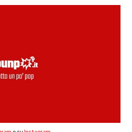
gram
e su
Instagram