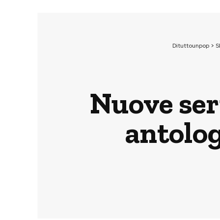
Dituttounpop
>
S
Nuove seri
antolo