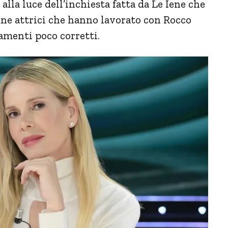
lla luce dell’inchiesta fatta da Le Iene che
une attrici che hanno lavorato con Rocco
amenti poco corretti.