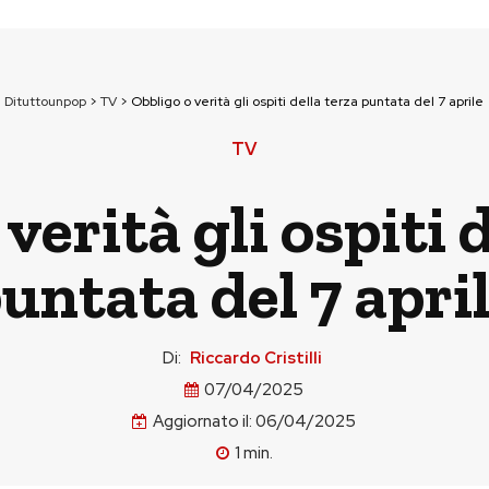
Dituttounpop
>
TV
>
Obbligo o verità gli ospiti della terza puntata del 7 aprile
TV
verità gli ospiti 
untata del 7 apri
Di:
Riccardo Cristilli
07/04/2025
Aggiornato il:
06/04/2025
1
min.