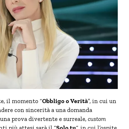
te, il momento “
Obbligo o Verità
”, in cui un
ondere con sincerità a una domanda
una prova divertente e surreale,
custom
 più attesi sarà il “
Solo tu
“, in cui l’ospite