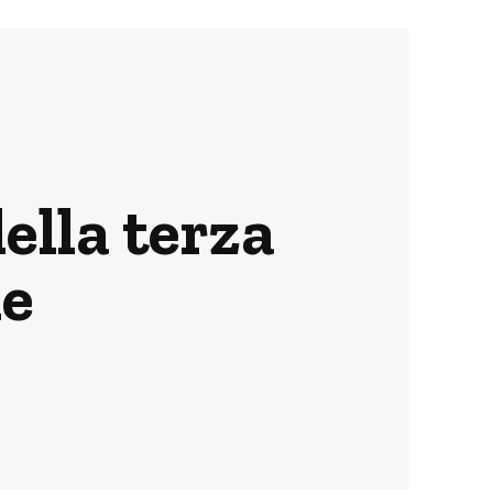
della terza
le