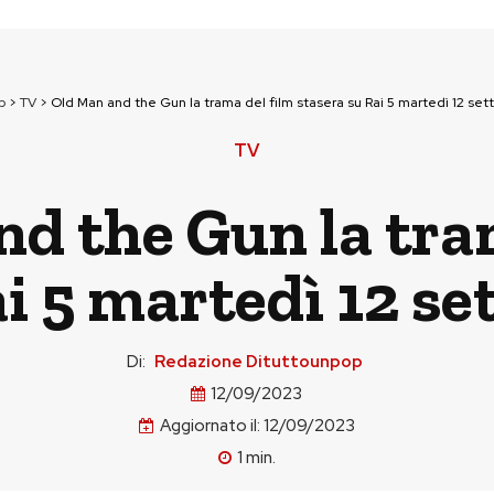
p
>
TV
>
Old Man and the Gun la trama del film stasera su Rai 5 martedì 12 se
TV
d the Gun la tra
ai 5 martedì 12 s
Di:
Redazione Dituttounpop
12/09/2023
Aggiornato il:
12/09/2023
1
min.