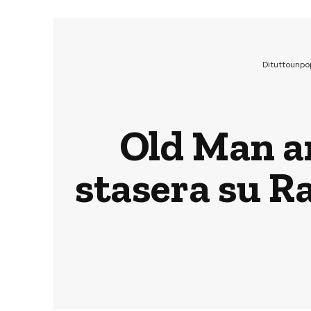
Dituttounpo
Old Man an
stasera su R