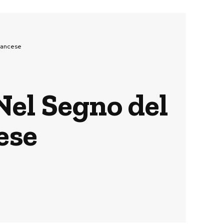
francese
 Nel Segno del
cese