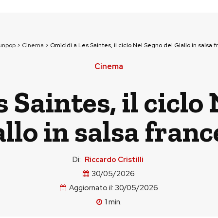
ounpop
>
Cinema
>
Omicidi a Les Saintes, il ciclo Nel Segno del Giallo in salsa 
Cinema
 Saintes, il ciclo
llo in salsa fran
Di:
Riccardo Cristilli
30/05/2026
Aggiornato il:
30/05/2026
1
min.