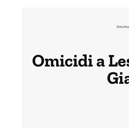
Ditutt
Omicidi a Les
Gia