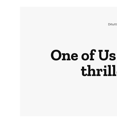
Ditut
One of Us
thril