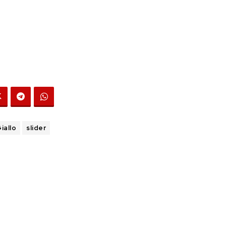
iallo
slider