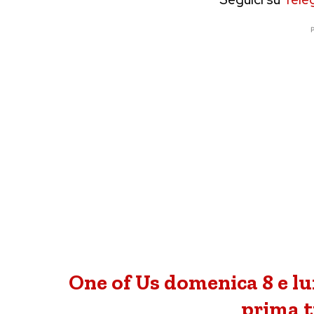
P
One of Us domenica 8 e lu
prima t