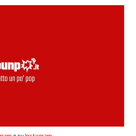
gram
e su
Instagram