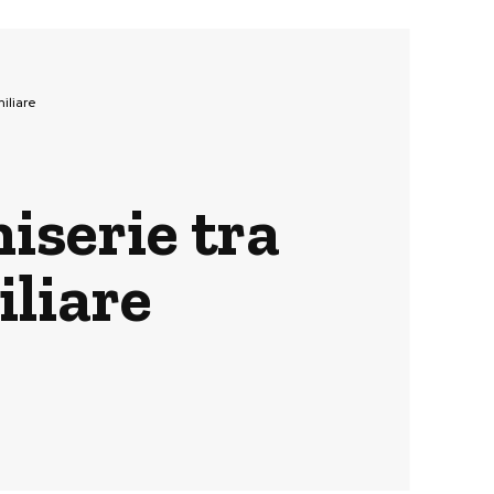
iliare
iserie tra
iliare