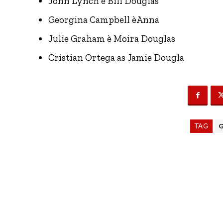
John Lynch è Bill Douglas
Georgina Campbell èAnna
Julie Graham è Moira Douglas
Cristian Ortega as Jamie Dougla
TAG
G