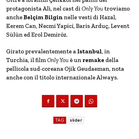
protagonista Alì, nel cast di
Only You
troviamo
anche
Belçim Bilgin
nelle vesti di Hazal,
Kerem Can, Necmi Yapici, Baris Arduç, Levent
Sülün ed Erol Demiröz.
Girato prevalentemente a
Istanbul
, in
Turchia, il film
Only You
è un
remake
della
pellicola sud-coreana Ojik Geudaeman, nota
anche con il titolo internazionale Always.
TAG
slider