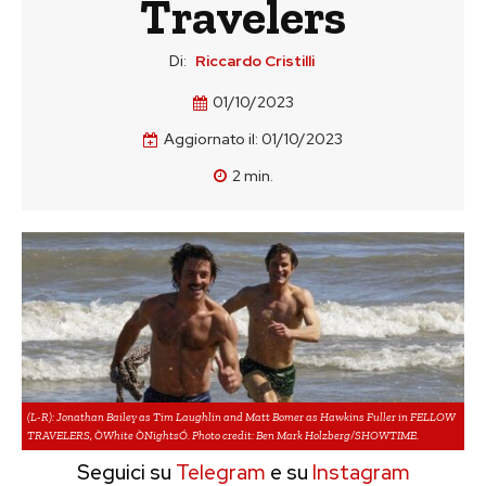
Travelers
Di:
Riccardo Cristilli
01/10/2023
Aggiornato il:
01/10/2023
2
min.
(L-R): Jonathan Bailey as Tim Laughlin and Matt Bomer as Hawkins Fuller in FELLOW
TRAVELERS, ÒWhite ÒNightsÓ. Photo credit: Ben Mark Holzberg/SHOWTIME.
Seguici su
Telegram
e su
Instagram