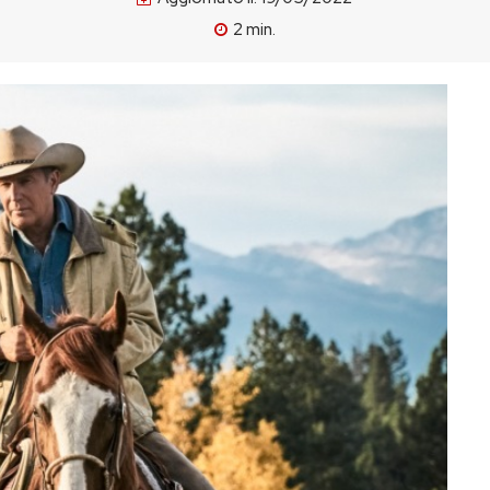
2
min.