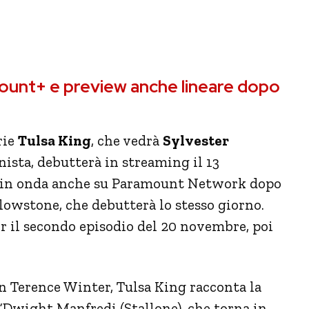
ount+ e preview anche lineare dopo
rie
Tulsa King
, che vedrà
Sylvester
ista, debutterà in streaming il 13
à in onda anche su Paramount Network dopo
llowstone, che debutterà lo stesso giorno.
r il secondo episodio del 20 novembre, poi
n Terence Winter, Tulsa King racconta la
 “Dwight Manfredi (Stallone), che torna in